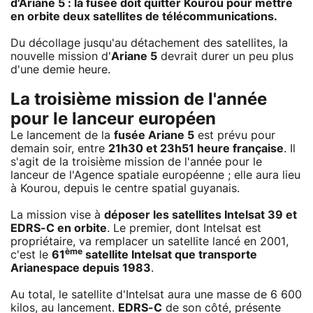
d'Ariane 5 : la fusée doit quitter Kourou pour mettre
en orbite deux satellites de télécommunications.
Du décollage jusqu'au détachement des satellites, la
nouvelle mission d'
Ariane 5
devrait durer un peu plus
d'une demie heure.
La troisième mission de l'année
pour le lanceur européen
Le lancement de la
fusée Ariane 5
est prévu pour
demain soir, entre
21h30 et 23h51 heure française
. Il
s'agit de la troisième mission de l'année pour le
lanceur de l'Agence spatiale européenne ; elle aura lieu
à Kourou, depuis le centre spatial guyanais.
La mission vise à
déposer les satellites
Intelsat 39
et
EDRS-C
en orbite
. Le premier, dont Intelsat est
propriétaire, va remplacer un satellite lancé en 2001,
ème
c'est le
61
satellite Intelsat que transporte
Arianespace depuis 1983
.
Au total, le satellite d'Intelsat aura une masse de 6 600
kilos, au lancement.
EDRS-C
de son côté, présente