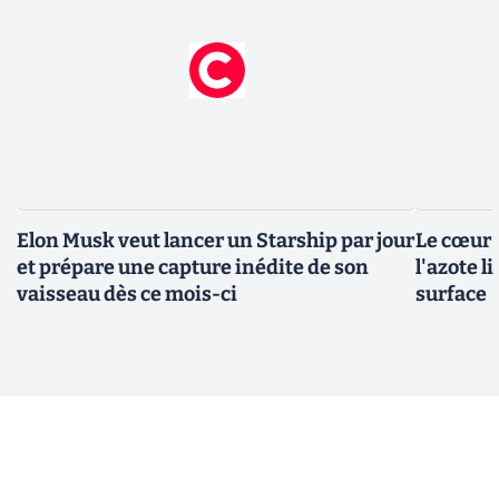
Elon Musk veut lancer un Starship par jour
Le cœur d
et prépare une capture inédite de son
l'azote l
vaisseau dès ce mois-ci
surface