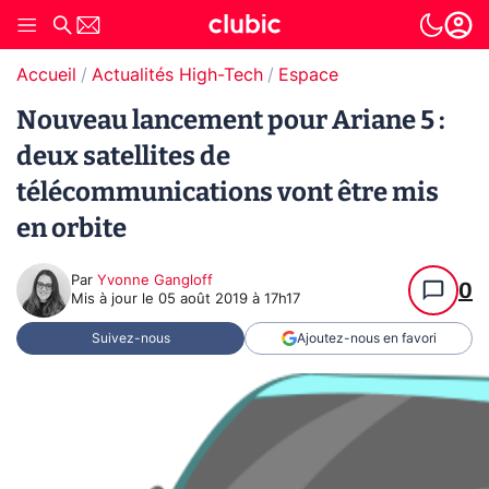
Accueil
Actualités High-Tech
Espace
Nouveau lancement pour Ariane 5 :
deux satellites de
télécommunications vont être mis
en orbite
Par
Yvonne Gangloff
0
Mis à jour le
05 août 2019 à 17h17
Suivez-nous
Ajoutez-nous en favori