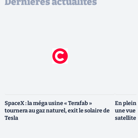
Dernières actualités
SpaceX : la méga usine « Terafab »
En plein
tournera au gaz naturel, exit le solaire de
une vue 
Tesla
satellite