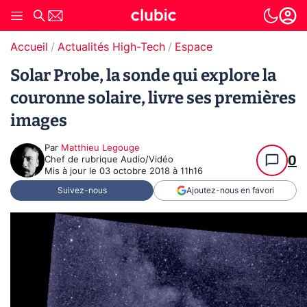
Accueil
Actualités High-Tech
Espace
Solar Probe, la sonde qui explore la
couronne solaire, livre ses premières
images
Par
Matthieu Legouge
0
Chef de rubrique Audio/Vidéo
Mis à jour le
03 octobre 2018 à 11h16
Suivez-nous
Ajoutez-nous en favori