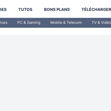
DES
TUTOS
BONS PLANS
TÉLÉCHARGE
vices
PC & Gaming
Mobile & Telecom
TV & Vidé