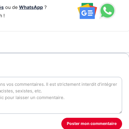
és
ou de
WhatsApp
?
h !
Poster mon commentaire