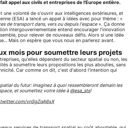
ait appel aux civils et entreprises de l'Europe entière.
 une volonté de s'ouvrir aux intelligences extérieures, et
opéenne (ESA) a lancé un appel à idées avec pour thème : «
es de transport dans, vers ou depuis l'espace
». Ça donne
isation intergouvernementale entend encourager l'innovation
semble, pour relever de nouveaux défis. Alors si une idée
sse... Mais on espère que vous nous en parlerez avant.
ux mois pour soumettre leurs projets
ntreprises, qu'elles dépendent du secteur spatial ou non, les
sités à soumettre leurs propositions les plus abouties, sans
icité. Car comme on dit, c'est d'abord l'intention qui
spatial du futur: imaginez à quoi ressembleront demain les
espace, et soumettez votre idée à
@esa_sts
!
.twitter.com/vnSgZqA6xX
eaux services de transport spatial au coût abordable, qui