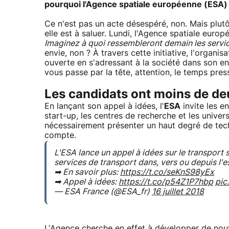
pourquoi l'
Agence spatiale européenne
(ESA) f
Ce n'est pas un acte désespéré, non. Mais plutôt
elle est à saluer. Lundi, l'Agence spatiale eur
Imaginez à quoi ressembleront demain les servic
envie, non ? À travers cette initiative, l'organ
ouverte en s'adressant à la société dans son en
vous passe par la tête, attention, le temps pre
Les candidats ont moins de de
En lançant son appel à idées, l'
ESA
invite les e
start-up, les centres de recherche et les univer
nécessairement présenter un haut degré de techn
compte.
L'ESA lance un appel à idées sur le transport 
services de transport dans, vers ou depuis l'
➡ En savoir plus:
https://t.co/seKnS98yEx
➡ Appel à idées:
https://t.co/p54Z1P7hbp
pic
— ESA France (@ESA_fr)
16 juillet 2018
L'Agence cherche en effet à développer de nouv