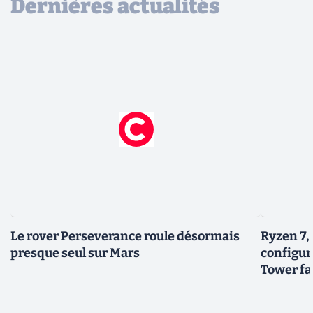
Dernières actualités
Le rover Perseverance roule désormais
Ryzen 7,
presque seul sur Mars
configur
Tower fai