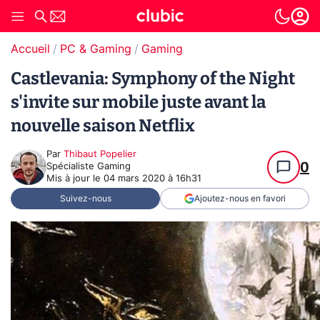
Accueil
PC & Gaming
Gaming
Castlevania: Symphony of the Night
s'invite sur mobile juste avant la
nouvelle saison Netflix
Par
Thibaut Popelier
0
Spécialiste Gaming
Mis à jour le
04 mars 2020 à 16h31
Suivez-nous
Ajoutez-nous en favori