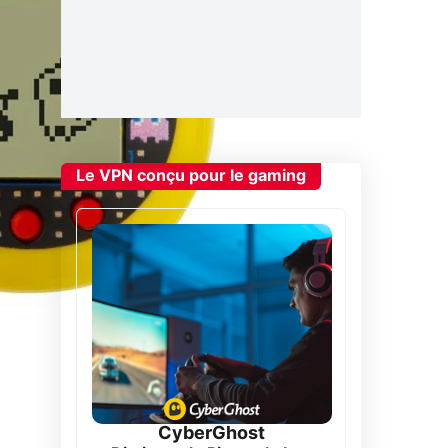
Le VPN conçu pour le gaming
CyberGhost