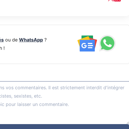
és
ou de
WhatsApp
?
h !