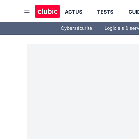
ACTUS
TESTS
GUI
Cybersécurité
Logiciels & ser