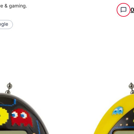
re & gaming
.
gle