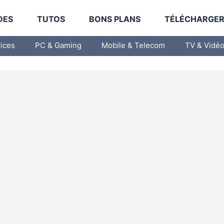
DES
TUTOS
BONS PLANS
TÉLÉCHARGE
vices
PC & Gaming
Mobile & Telecom
TV & Vidé