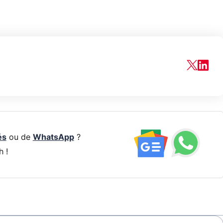
és
ou de
WhatsApp
?
h !