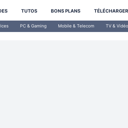
DES
TUTOS
BONS PLANS
TÉLÉCHARGE
vices
PC & Gaming
Mobile & Telecom
TV & Vidé