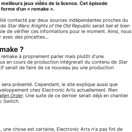
eilleurs jeux vidéo de la licence. Cet épisode
a forme d'un « remake ».
t été contacté par deux sources indépendantes proches du
e de
Star Wars: Knights of the Old Republic
serait bel et bien
le de vérifier ces informations pour le moment. Ainsi, nous
avec des pincettes...
emake ?
un remake à proprement parler mais plutôt d'une
opus en cours de production intégrerait du contenu de
Star
tif serait de faire de ce nouveau jeu une production
u sera présenté. Cependant, le site explique aussi que
éveloppement chez Electronic Arts actuellement. Rien
allen Order
. Une suite de ce dernier serait déjà en chantier
o Switch.
x, une chose est certaine, Electronic Arts n'a pas fini de