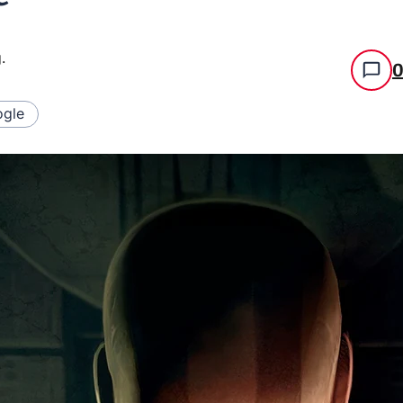
g
.
gle