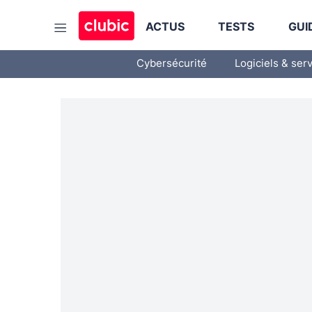
ACTUS
TESTS
GUI
Cybersécurité
Logiciels & ser