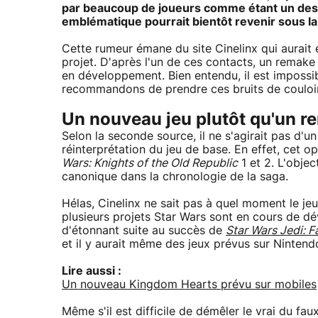
par beaucoup de joueurs comme étant un des m
emblématique pourrait bientôt revenir sous l
Cette rumeur émane du site Cinelinx qui aurai
projet. D'après l'un de ces contacts, un remak
en développement. Bien entendu, il est impossib
recommandons de prendre ces bruits de couloir 
Un nouveau jeu plutôt qu'un r
Selon la seconde source, il ne s'agirait pas d'
réinterprétation du jeu de base. En effet, cet 
Wars: Knights of the Old Republic
1 et 2. L'objec
canonique dans la chronologie de la saga.
Hélas, Cinelinx ne sait pas à quel moment le je
plusieurs projets Star Wars sont en cours de d
d'étonnant suite au succès de
Star Wars Jedi: F
et il y aurait même des jeux prévus sur Nintend
Lire aussi :
Un nouveau Kingdom Hearts prévu sur mobiles
Même s'il est difficile de démêler le vrai du fau