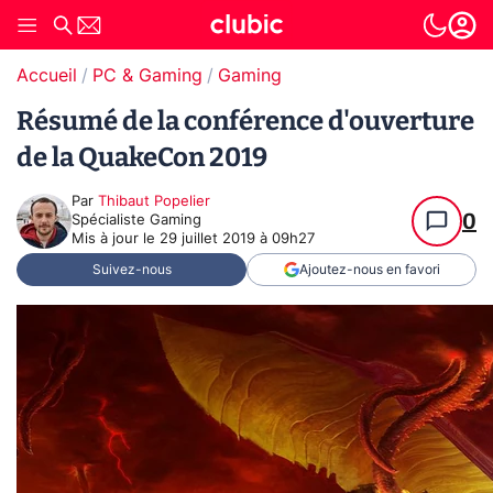
Accueil
PC & Gaming
Gaming
Résumé de la conférence d'ouverture
de la QuakeCon 2019
Par
Thibaut Popelier
0
Spécialiste Gaming
Mis à jour le
29 juillet 2019 à 09h27
Suivez-nous
Ajoutez-nous en favori