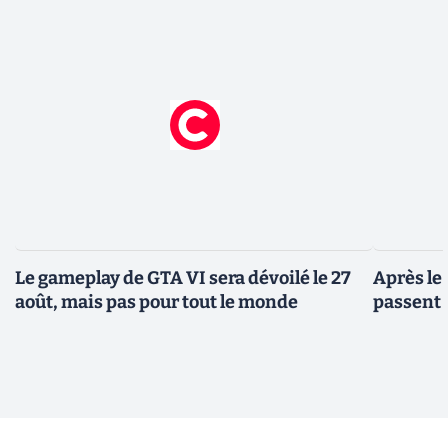
Le gameplay de GTA VI sera dévoilé le 27
Après le
août, mais pas pour tout le monde
passent 