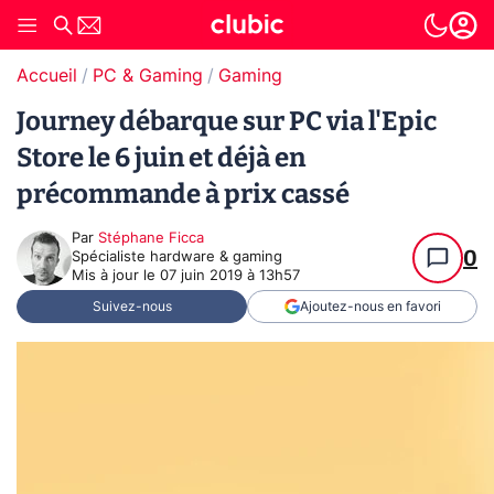
Accueil
PC & Gaming
Gaming
Journey débarque sur PC via l'Epic
Store le 6 juin et déjà en
précommande à prix cassé
Par
Stéphane Ficca
0
Spécialiste hardware & gaming
Mis à jour le
07 juin 2019 à 13h57
Suivez-nous
Ajoutez-nous en favori