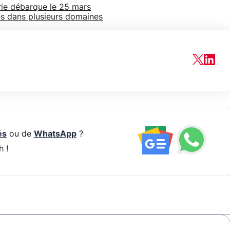
série débarque le 25 mars
és dans plusieurs domaines
és
ou de
WhatsApp
?
h !