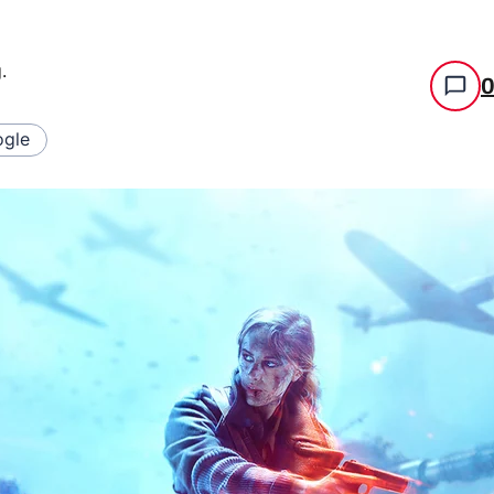
g
.
gle