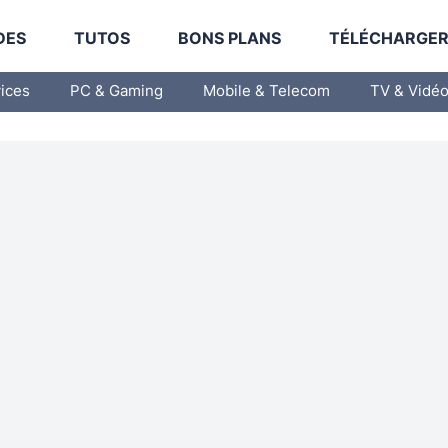
DES
TUTOS
BONS PLANS
TÉLÉCHARGE
vices
PC & Gaming
Mobile & Telecom
TV & Vidé