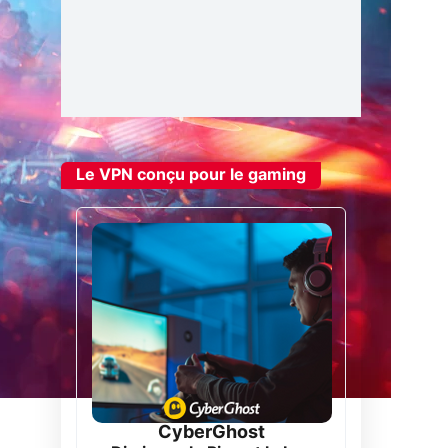
Le VPN conçu pour le gaming
CyberGhost