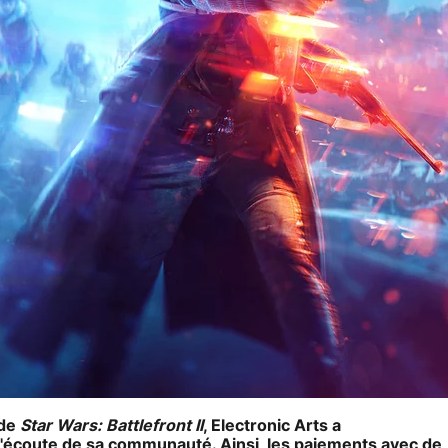
 de
Star Wars: Battlefront II
,
Electronic Arts
a
l'écoute de sa communauté. Ainsi, les paiements avec de