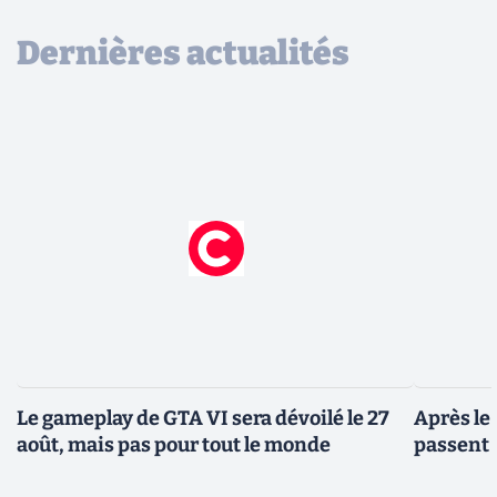
Dernières actualités
Le gameplay de GTA VI sera dévoilé le 27
Après le
août, mais pas pour tout le monde
passent 