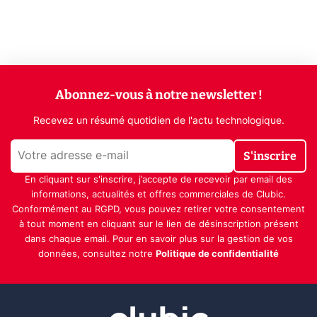
Abonnez-vous à notre newsletter !
Recevez un résumé quotidien de l'actu technologique.
S'inscrire
En cliquant sur s'inscrire, j’accepte de recevoir par email des
informations, actualités et offres commerciales de Clubic.
Conformément au RGPD, vous pouvez retirer votre consentement
à tout moment en cliquant sur le lien de désinscription présent
dans chaque email. Pour en savoir plus sur la gestion de vos
données, consultez notre
Politique de confidentialité