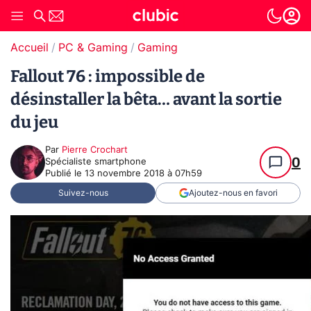
Accueil
PC & Gaming
Gaming
Fallout 76 : impossible de
désinstaller la bêta… avant la sortie
du jeu
Par
Pierre Crochart
0
Spécialiste smartphone
Publié le
13 novembre 2018 à 07h59
Suivez-nous
Ajoutez-nous en favori