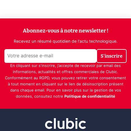
Abonnez-vous à notre newsletter !
Recevez un résumé quotidien de l'actu technologique.
S'inscrire
En cliquant sur s'inscrire, j’accepte de recevoir par email des
informations, actualités et offres commerciales de Clubic.
Conformément au RGPD, vous pouvez retirer votre consentement
à tout moment en cliquant sur le lien de désinscription présent
dans chaque email. Pour en savoir plus sur la gestion de vos
données, consultez notre
Politique de confidentialité