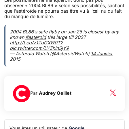
Les possibilités ne manqueront donc pas pour
observer « 2004 BL86 » selon ses possibilités, sachant
que l'astéroïde ne pourra pas être vu à l'œil nu du fait
du manque de lumière.
2004 BL86's safe flyby on Jan 26 is closest by any
known
#asteroid
this large till 2027
http://t.co/z1ZoGXW0T2
pic.twitter.com/LYZhInSjY9
— Asteroid Watch (@AsteroidWatch)
14 Janvier
2015
Par
Audrey Oeillet
Vous êtes un utilisateur de
Google