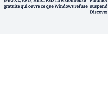
JPEG XL, AVIF, HEIC, PSD : la visionneuse
Paramoun
gratuite qui ouvre ce que Windows refuse
suspend 
Discovery