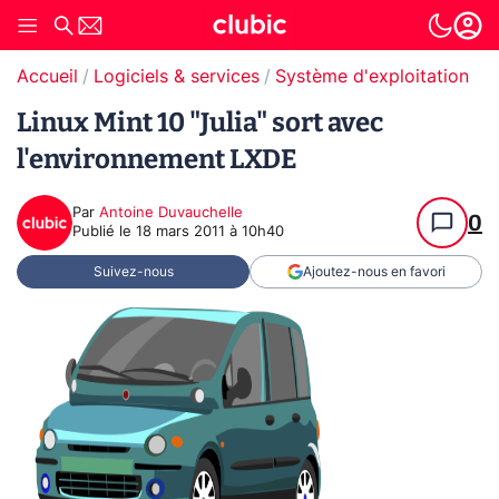
Accueil
Logiciels & services
Système d'exploitation (O
Linux Mint 10 "Julia" sort avec
l'environnement LXDE
Par
Antoine Duvauchelle
0
Publié le
18 mars 2011 à 10h40
Suivez-nous
Ajoutez-nous en favori