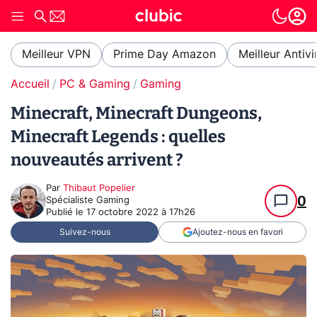
Meilleur VPN
Prime Day Amazon
Meilleur Antivi
Accueil
PC & Gaming
Gaming
Minecraft, Minecraft Dungeons,
Minecraft Legends : quelles
nouveautés arrivent ?
Par
Thibaut Popelier
0
Spécialiste Gaming
Publié le
17 octobre 2022 à 17h26
Suivez-nous
Ajoutez-nous en favori