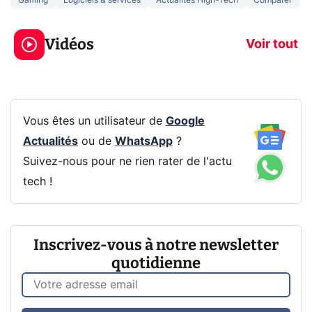
Gaming
Logiciels & services
Actualités High-Tech
Comparer
5 générations de
Ce que vous n
jeux dans la
savez sur la
Vidéos
prochaine Xbox !
navigation pri
Voir tout
Vous êtes un utilisateur de
Google
Actualités
ou de
WhatsApp
?
Suivez-nous pour ne rien rater de l'actu
tech !
Inscrivez-vous à notre newsletter
quotidienne