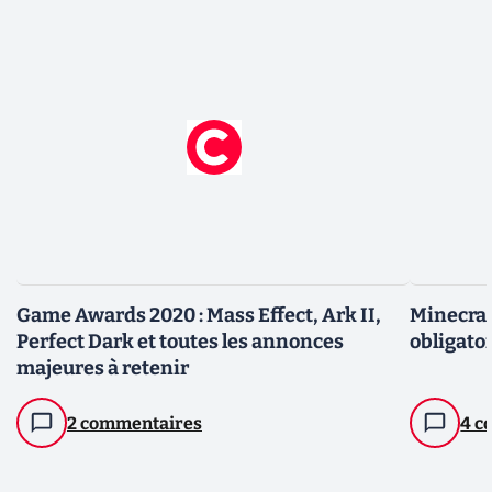
Game Awards 2020 : Mass Effect, Ark II,
Minecraf
Perfect Dark et toutes les annonces
obligatoi
majeures à retenir
2 commentaires
4 c