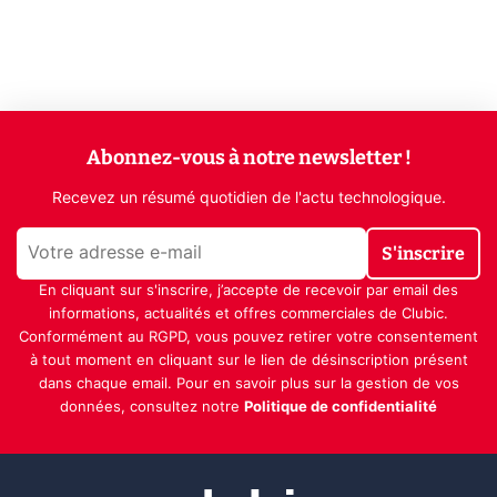
Abonnez-vous à notre newsletter !
Recevez un résumé quotidien de l'actu technologique.
S'inscrire
En cliquant sur s'inscrire, j’accepte de recevoir par email des
informations, actualités et offres commerciales de Clubic.
Conformément au RGPD, vous pouvez retirer votre consentement
à tout moment en cliquant sur le lien de désinscription présent
dans chaque email. Pour en savoir plus sur la gestion de vos
données, consultez notre
Politique de confidentialité