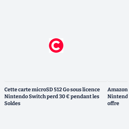
Cette carte microSD 512 Go sous licence
Amazon d
Nintendo Switch perd 30 € pendant les
Nintendo
Soldes
offre