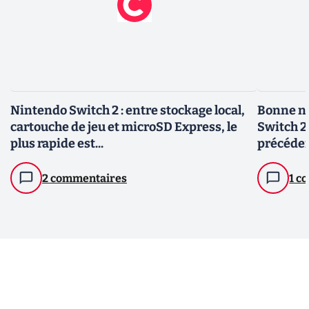
Nintendo Switch 2 : entre stockage local,
Bonne no
cartouche de jeu et microSD Express, le
Switch 2
plus rapide est...
précéde
2 commentaires
1 c