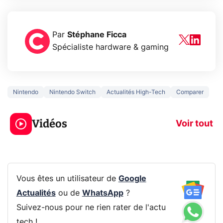
Par
Stéphane Ficca
Spécialiste hardware & gaming
Nintendo
Nintendo Switch
Actualités High-Tech
Comparer
3 écrans en 1 pour
5 générations
319€ ? Voici L'AOC
jeux dans la
Vidéos
CQ32G4ZA !
prochaine Xbo
Voir tout
Vous êtes un utilisateur de
Google
Actualités
ou de
WhatsApp
?
Suivez-nous pour ne rien rater de l'actu
tech !