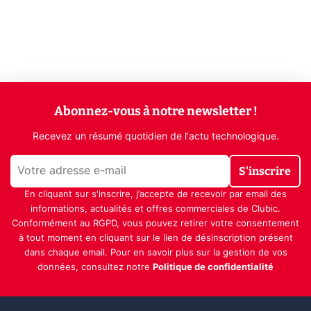
Abonnez-vous à notre newsletter !
Recevez un résumé quotidien de l'actu technologique.
S'inscrire
En cliquant sur s'inscrire, j’accepte de recevoir par email des
informations, actualités et offres commerciales de Clubic.
Conformément au RGPD, vous pouvez retirer votre consentement
à tout moment en cliquant sur le lien de désinscription présent
dans chaque email. Pour en savoir plus sur la gestion de vos
données, consultez notre
Politique de confidentialité