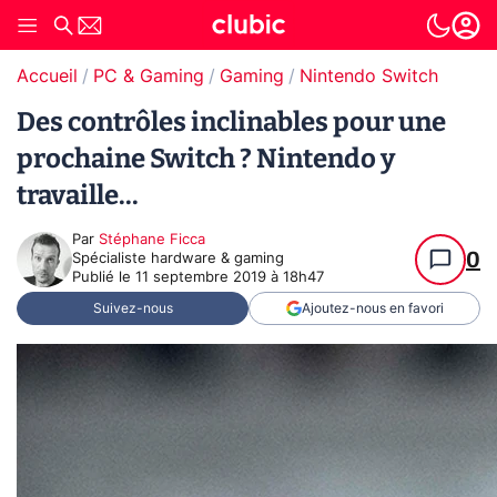
Accueil
PC & Gaming
Gaming
Nintendo Switch
Des contrôles inclinables pour une
prochaine Switch ? Nintendo y
travaille...
Par
Stéphane Ficca
0
Spécialiste hardware & gaming
Publié le
11 septembre 2019 à 18h47
Suivez-nous
Ajoutez-nous en favori