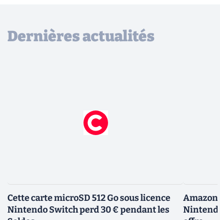
Dernières actualités
Cette carte microSD 512 Go sous licence
Amazon d
Nintendo Switch perd 30 € pendant les
Nintendo