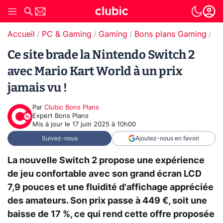
Accueil
PC & Gaming
Gaming
Bons plans Gaming
Bo
Ce site brade la Nintendo Switch 2
avec Mario Kart World à un prix
jamais vu !
Par
Clubic Bons Plans
Expert Bons Plans
Mis à jour le
17 juin 2025 à 10h00
Suivez-nous
Ajoutez-nous en favori
La nouvelle Switch 2 propose une expérience
de jeu confortable avec son grand écran LCD
7,9 pouces et une fluidité d'affichage appréciée
des amateurs. Son prix passe à 449 €, soit une
baisse de 17 %, ce qui rend cette offre proposée