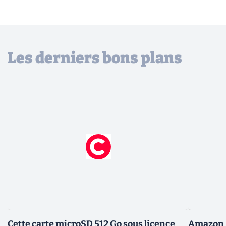
Les derniers bons plans
Cette carte microSD 512 Go sous licence
Amazon d