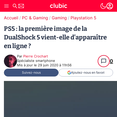
Accueil
PC & Gaming
Gaming
Playstation 5
PS5 : la première image de la
DualShock 5 vient-elle d’apparaître
en ligne ?
Par
Pierre Crochart
0
Spécialiste smartphone
Mis à jour le
29 juin 2020 à 11h56
Suivez-nous
Ajoutez-nous en favori