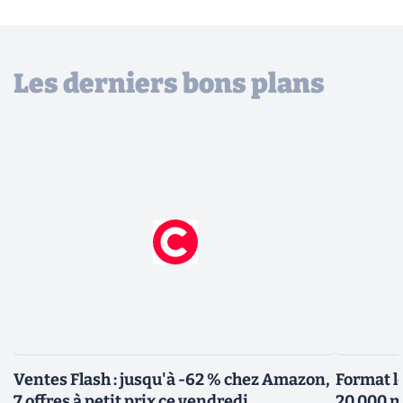
Les derniers bons plans
Ventes Flash : jusqu'à -62 % chez Amazon,
Format l
7 offres à petit prix ce vendredi
20 000 m