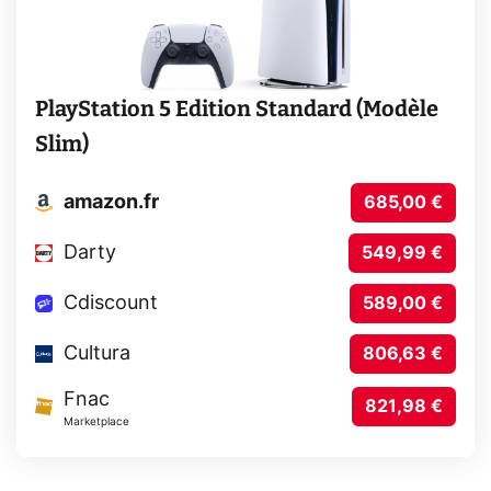
PlayStation 5 Edition Standard (Modèle
Slim)
amazon.fr
685,00 €
Darty
549,99 €
Cdiscount
589,00 €
Cultura
806,63 €
Fnac
821,98 €
Marketplace