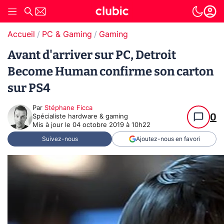
Accueil
PC & Gaming
Gaming
Avant d'arriver sur PC, Detroit
Become Human confirme son carton
sur PS4
Par
Stéphane Ficca
0
Spécialiste hardware & gaming
Mis à jour le
04 octobre 2019 à 10h22
Suivez-nous
Ajoutez-nous en favori