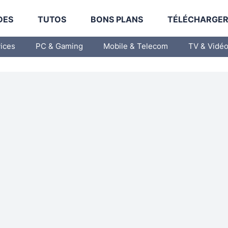
DES
TUTOS
BONS PLANS
TÉLÉCHARGE
vices
PC & Gaming
Mobile & Telecom
TV & Vidé