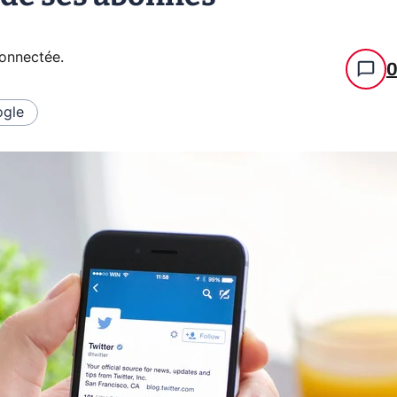
connectée
.
gle