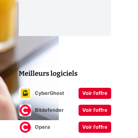
Meilleurs logiciels
CyberGhost
Voir l'offre
Bitdefender
Voir l'offre
Opera
Voir l'offre