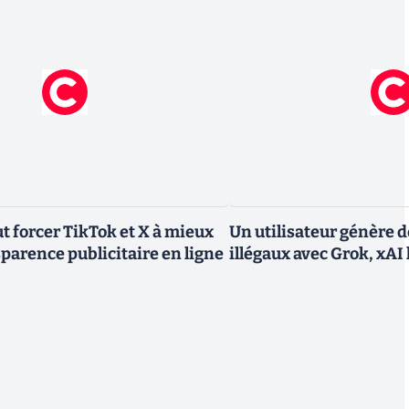
 forcer TikTok et X à mieux
Un utilisateur génère 
sparence publicitaire en ligne
illégaux avec Grok, xAI 