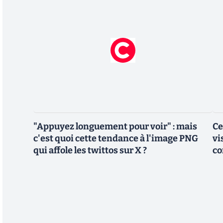
"Appuyez longuement pour voir" : mais
Ce
c'est quoi cette tendance à l'image PNG
vi
qui affole les twittos sur X ?
co