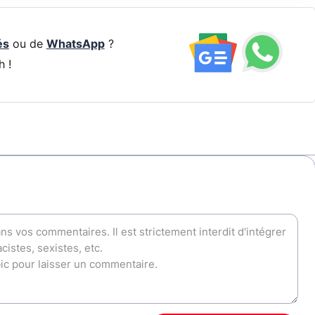
és
ou de
WhatsApp
?
h !