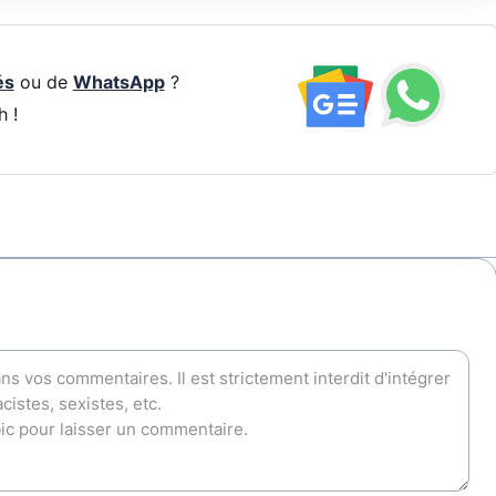
és
ou de
WhatsApp
?
h !