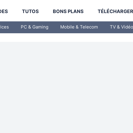
DES
TUTOS
BONS PLANS
TÉLÉCHARGE
vices
PC & Gaming
Mobile & Telecom
TV & Vidé