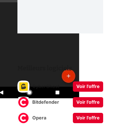
Meilleurs logiciels
CyberGhost
Voir l'offre
Bitdefender
Voir l'offre
Opera
Voir l'offre