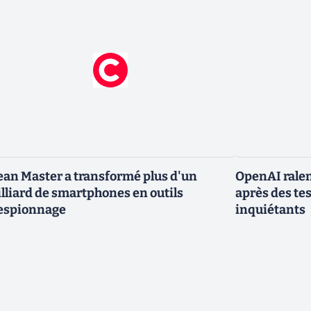
ean Master a transformé plus d'un
OpenAI ralen
lliard de smartphones en outils
après des te
espionnage
inquiétants