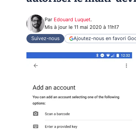
Par
Edouard Luquet
.
Mis à jour le
11 mai 2020 à 11h17
Suivez-nous
Ajoutez-nous en favori
Goo