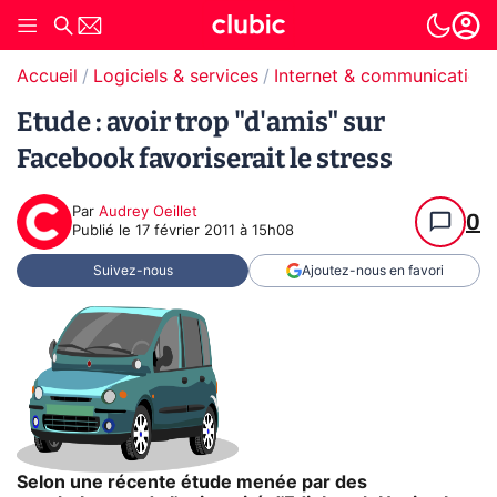
Accueil
Logiciels & services
Internet & communication
Etude : avoir trop "d'amis" sur
Facebook favoriserait le stress
Par
Audrey Oeillet
0
Publié le
17 février 2011 à 15h08
Suivez-nous
Ajoutez-nous en favori
Selon une récente étude menée par des