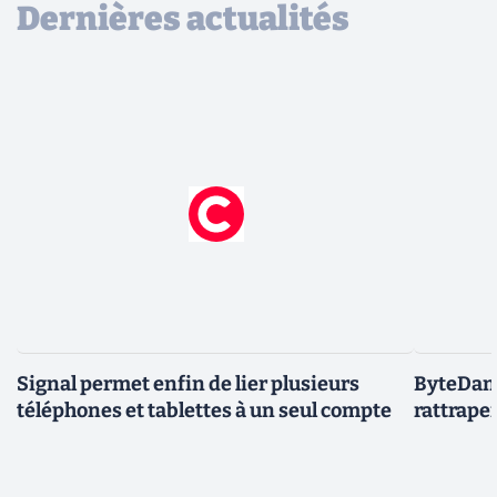
Dernières actualités
Signal permet enfin de lier plusieurs
ByteDanc
téléphones et tablettes à un seul compte
rattrape