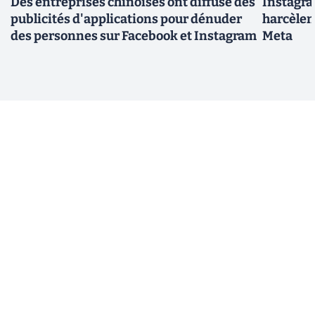
Des entreprises chinoises ont diffusé des
Instagra
publicités d'applications pour dénuder
harcèlen
des personnes sur Facebook et Instagram
Meta