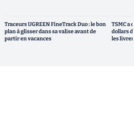
Traceurs UGREEN FineTrack Duo : le bon
TSMC a d
plan à glisser dans sa valise avant de
dollars 
partir en vacances
les livre