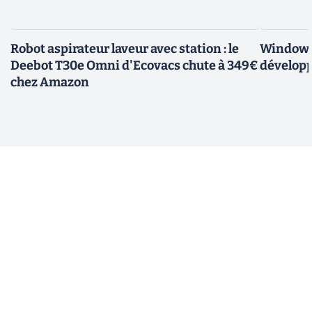
Robot aspirateur laveur avec station : le
Windows 
Deebot T30e Omni d'Ecovacs chute à 349€
développ
chez Amazon