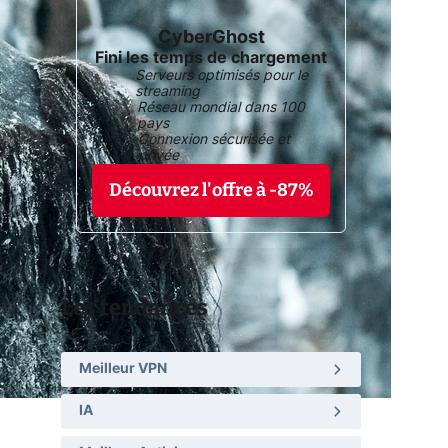
CyberGhost
Fini les temps de chargement
Serveurs optimisés pour le
streaming
Réseau mondial dans 100
pays
Connexion sécurisée et
privée
Découvrez l'offre à -87%
Les tendances
Meilleur VPN
IA