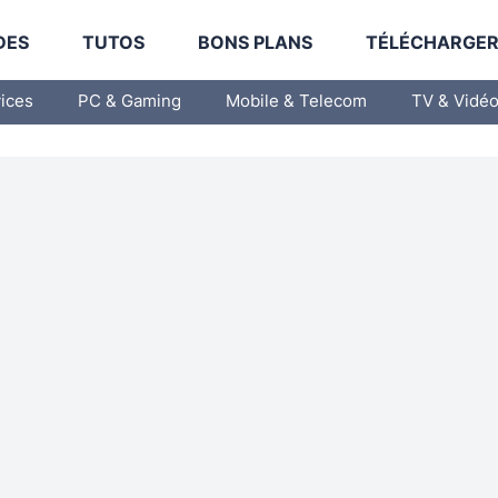
DES
TUTOS
BONS PLANS
TÉLÉCHARGE
vices
PC & Gaming
Mobile & Telecom
TV & Vidé