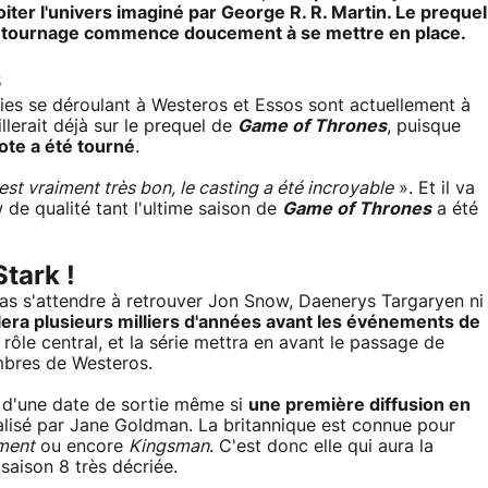
oiter l'univers imaginé par George R. R. Martin. Le prequel
le tournage commence doucement à se mettre en place.
s
éries se déroulant à Westeros et Essos sont actuellement à
illerait déjà sur le prequel de
Game of Thrones
, puisque
lote a été tourné
.
est vraiment très bon, le casting a été incroyable
». Et il va
 de qualité tant l'ultime saison de
Game of Thrones
a été
Stark !
pas s'attendre à retrouver Jon Snow, Daenerys Targaryen ni
lera plusieurs milliers d'années avant les événements de
rôle central, et la série mettra en avant le passage de
ombres de Westeros.
t d'une date de sortie même si
une première diffusion en
alisé par Jane Goldman. La britannique est connue pour
ment
ou encore
Kingsman
. C'est donc elle qui aura la
saison 8 très décriée.