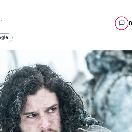
g
.
gle