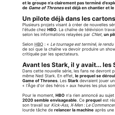
et le groupe n'a clairement pas terminé d'expl
de
Game of Thrones
est déjà en chantier et 
Un pilote déjà dans les carton
Plusieurs projets visant à créer de nouvelles s
l'étude chez
HBO
. La chaîne de télévision trava
selon les informations relayées par
CNet
,
un pi
Selon
HBO
: «
Le tournage est terminé, le rendu 
de soi que la chaîne va devoir produire un show
critiquée par les spectateurs.
Avant les Stark, il y avait... les 
Dans cette nouvelle série, les fans ne devront 
même Ned Stark. En effet,
le prequel se dérou
Game of Thrones
. Les
Stark
devraient jouer un 
« l'Âge d'or des héros » aux heures les plus s
Pour le moment,
HBO
n'a rien annoncé au suje
2020 semble envisageable
. Ce
prequel
est ré
son travail sur
Kick-Ass
,
X-Men : Le Commence
lourde tâche de
relancer la machine
après une 