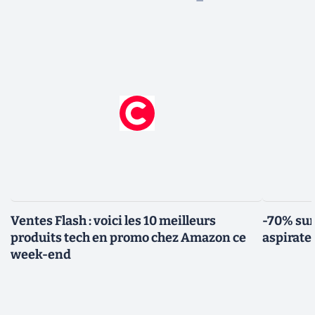
Ventes Flash : voici les 10 meilleurs
-70% sur
produits tech en promo chez Amazon ce
aspirate
week-end