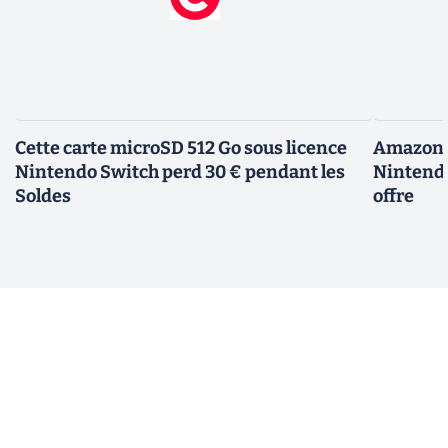
Cette carte microSD 512 Go sous licence
Amazon d
Nintendo Switch perd 30 € pendant les
Nintendo
Soldes
offre