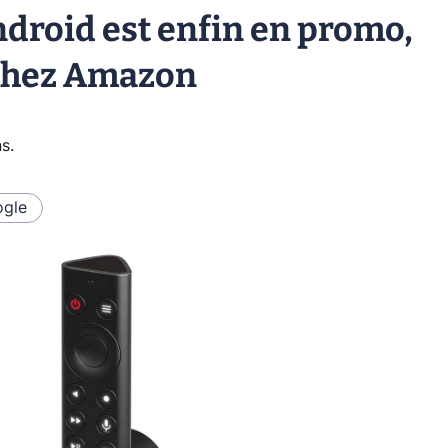
ndroid est enfin en promo,
 chez Amazon
ns
.
gle