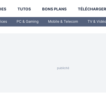
DES
TUTOS
BONS PLANS
TÉLÉCHARGE
vices
PC & Gaming
Mobile & Telecom
TV & Vidé