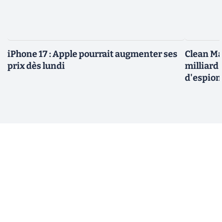
iPhone 17 : Apple pourrait augmenter ses
Clean Ma
prix dès lundi
milliard
d'espio