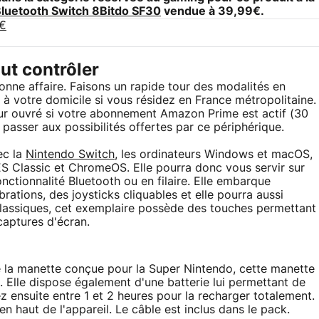
luetooth Switch 8Bitdo SF30
vendue à 39,99€.
9€
ut contrôler
nne affaire. Faisons un rapide tour des modalités en
t à votre domicile si vous résidez en France métropolitaine.
r ouvré si votre abonnement Amazon Prime est actif (30
e passer aux possibilités offertes par ce périphérique.
ec la
Nintendo Switch
, les ordinateurs Windows et macOS,
ES Classic et ChromeOS. Elle pourra donc vous servir sur
nctionnalité Bluetooth ou en filaire. Elle embarque
tions, des joysticks cliquables et elle pourra aussi
lassiques, cet exemplaire possède des touches permettant
captures d'écran.
e la manette conçue pour la Super Nintendo, cette manette
. Elle dispose également d'une batterie lui permettant de
 ensuite entre 1 et 2 heures pour la recharger totalement.
n haut de l'appareil. Le câble est inclus dans le pack.