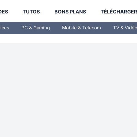
DES
TUTOS
BONS PLANS
TÉLÉCHARGE
vices
PC & Gaming
Mobile & Telecom
TV & Vidé