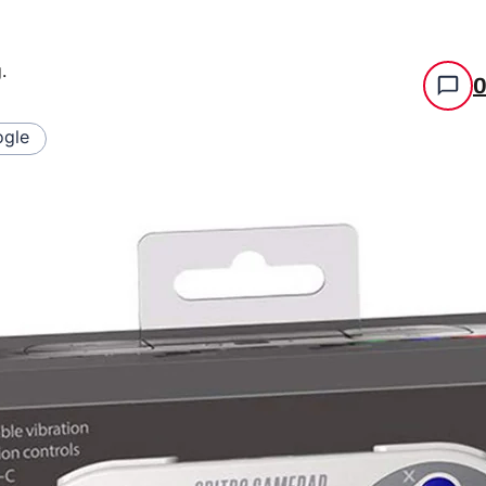
g
.
gle