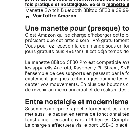
fois pratique et nostalgique. Voici la
manette B
Manette Switch Bluetooth 8Bitdo SF30 à 39,9
🛒
Voir l'offre Amazon
Une manette pour (presque) to
C'est Amazon qui se charge d'héberger cette bo
précisant que cet article sera livré gratuitemen
Vous pourrez recevoir la commande sous un jou
jours gratuits puis 49€/an). Il est déjà temps d
La manette 8Bitdo SF30 Pro est compatible av
les appareils Android, Raspberry Pi, Steam, SN
l'ensemble de ces supports en passant par la fo
également quelques technologies comme les vibra
capter vos mouvements. En plus des boutons c
de revenir au menu principal et de réaliser des 
Entre nostalgie et modernisme
Si son design épuré rappelle forcément celui d
met aussi le paquet en terme de fonctionnalités
fonctionner pendant environ 16 heures. Comptez
La charge s'effectuera via le port USB-C placé e