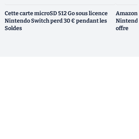
Cette carte microSD 512 Go sous licence
Amazon d
Nintendo Switch perd 30 € pendant les
Nintendo
Soldes
offre