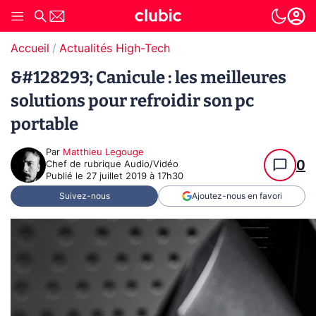
Accueil
Actualités High-Tech
&#128293; Canicule : les meilleures
solutions pour refroidir son pc
portable
Par
Matthieu Legouge
0
Chef de rubrique Audio/Vidéo
Publié le
27 juillet 2019 à 17h30
Suivez-nous
Ajoutez-nous en favori