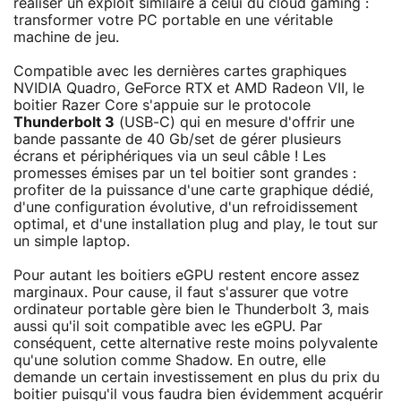
réaliser un exploit similaire à celui du cloud gaming :
transformer votre PC portable en une véritable
machine de jeu.
Compatible avec les dernières cartes graphiques
NVIDIA Quadro, GeForce RTX et AMD Radeon VII, le
boitier Razer Core s'appuie sur le protocole
Thunderbolt 3
(USB-C) qui en mesure d'offrir une
bande passante de 40 Gb/set de gérer plusieurs
écrans et périphériques via un seul câble ! Les
promesses émises par un tel boitier sont grandes :
profiter de la puissance d'une carte graphique dédié,
d'une configuration évolutive, d'un refroidissement
optimal, et d'une installation plug and play, le tout sur
un simple laptop.
Pour autant les boitiers eGPU restent encore assez
marginaux. Pour cause, il faut s'assurer que votre
ordinateur portable gère bien le Thunderbolt 3, mais
aussi qu'il soit compatible avec les eGPU. Par
conséquent, cette alternative reste moins polyvalente
qu'une solution comme Shadow. En outre, elle
demande un certain investissement en plus du prix du
boitier puisqu'il vous faudra bien évidemment acquérir