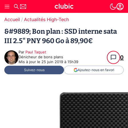
Accueil
Actualités High-Tech
&#9889; Bon plan : SSD interne sata
III 2.5" PNY 960 Go à 89,90€
Par
Paul Taquet
0
Dénicheur de bons plans
Mis à jour le
25 juin 2019 à 15h39
Suivez-nous
Ajoutez-nous en favori