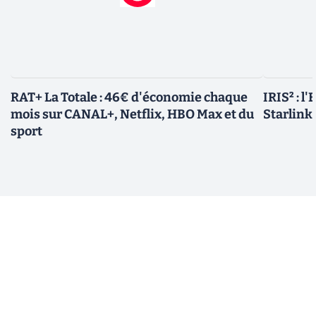
RAT+ La Totale : 46€ d'économie chaque
IRIS² : l
mois sur CANAL+, Netflix, HBO Max et du
Starlink,
sport