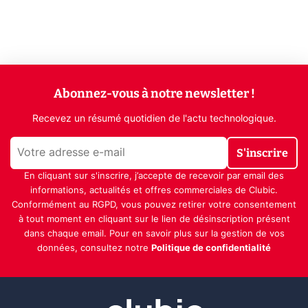
Abonnez-vous à notre newsletter !
Recevez un résumé quotidien de l'actu technologique.
S'inscrire
En cliquant sur s'inscrire, j’accepte de recevoir par email des
informations, actualités et offres commerciales de Clubic.
Conformément au RGPD, vous pouvez retirer votre consentement
à tout moment en cliquant sur le lien de désinscription présent
dans chaque email. Pour en savoir plus sur la gestion de vos
données, consultez notre
Politique de confidentialité