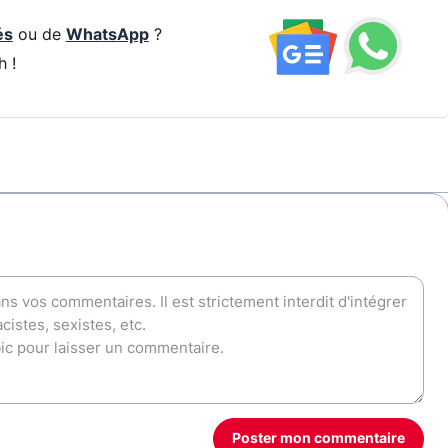
és
ou de
WhatsApp
?
h !
Poster mon commentaire