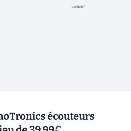
TaoTronics écouteurs
lieu de 39,99€