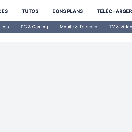
DES
TUTOS
BONS PLANS
TÉLÉCHARGE
vices
PC & Gaming
Mobile & Telecom
TV & Vidé