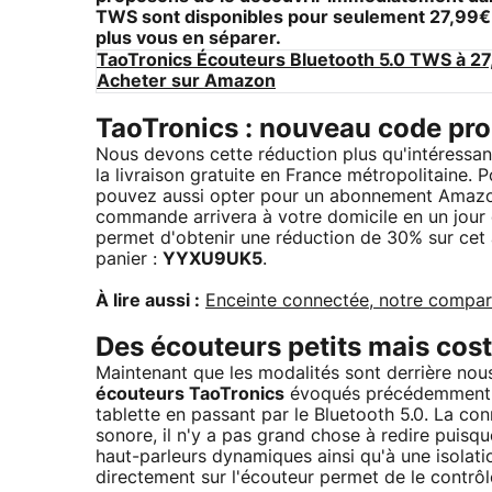
TWS
sont disponibles pour seulement 27,99€ 
plus vous en séparer.
TaoTronics Écouteurs Bluetooth 5.0 TWS à 2
Acheter sur Amazon
TaoTronics : nouveau code p
Nous devons cette réduction plus qu'intéressa
la livraison gratuite en France métropolitaine.
pouvez aussi opter pour un abonnement Amazon P
commande arrivera à votre domicile en un jour o
permet d'obtenir une réduction de 30% sur cet a
panier :
YYXU9UK5
.
À lire aussi :
Enceinte connectée, notre compar
Des écouteurs petits mais cost
Maintenant que les modalités sont derrière nou
écouteurs TaoTronics
évoqués précédemment. 
tablette en passant par le Bluetooth 5.0. La con
sonore, il n'y a pas grand chose à redire puisqu
haut-parleurs dynamiques ainsi qu'à une isolati
directement sur l'écouteur permet de le contrôl