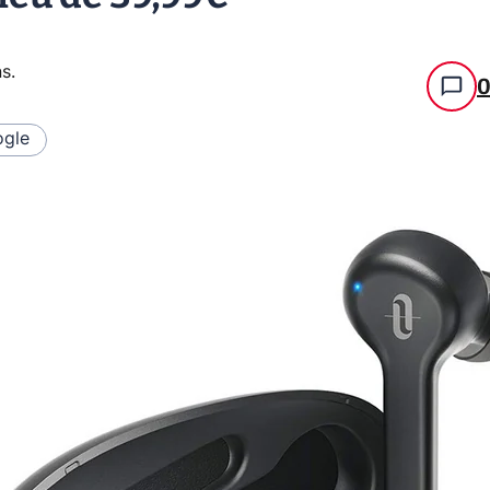
ns
.
gle