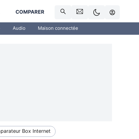
R
COMPARER
o
Audio
Maison connectée
arateur Box Internet