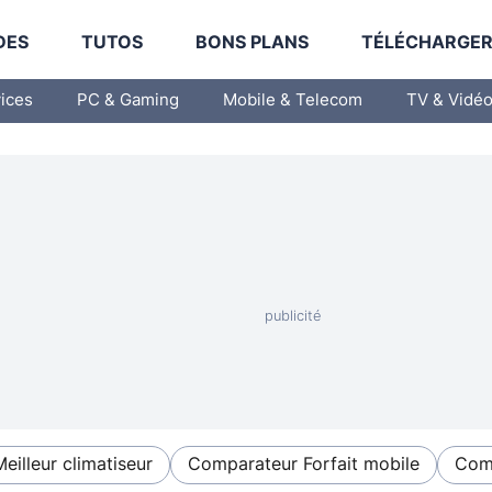
DES
TUTOS
BONS PLANS
TÉLÉCHARGE
vices
PC & Gaming
Mobile & Telecom
TV & Vidé
Meilleur climatiseur
Comparateur Forfait mobile
Comp