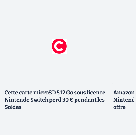
Cette carte microSD 512 Go sous licence
Amazon d
Nintendo Switch perd 30 € pendant les
Nintendo
Soldes
offre