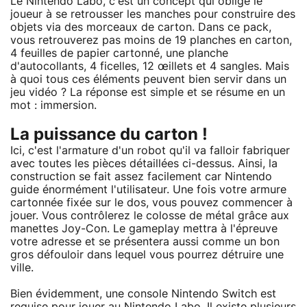
Le Nintendo Labo, c'est un concept qui oblige le
joueur à se retrousser les manches pour construire des
objets via des morceaux de carton. Dans ce pack,
vous retrouverez pas moins de 19 planches en carton,
4 feuilles de papier cartonné, une planche
d'autocollants, 4 ficelles, 12 œillets et 4 sangles. Mais
à quoi tous ces éléments peuvent bien servir dans un
jeu vidéo ? La réponse est simple et se résume en un
mot : immersion.
La puissance du carton !
Ici, c'est l'armature d'un robot qu'il va falloir fabriquer
avec toutes les pièces détaillées ci-dessus. Ainsi, la
construction se fait assez facilement car Nintendo
guide énormément l'utilisateur. Une fois votre armure
cartonnée fixée sur le dos, vous pouvez commencer à
jouer. Vous contrôlerez le colosse de métal grâce aux
manettes Joy-Con. Le gameplay mettra à l'épreuve
votre adresse et se présentera aussi comme un bon
gros défouloir dans lequel vous pourrez détruire une
ville.
Bien évidemment, une console Nintendo Switch est
requise pour jouer au Nintendo Labo. Il existe plusieurs