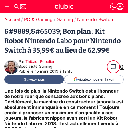
Accueil
PC & Gaming
Gaming
Nintendo Switch
&#9889;&#65039; Bon plan : Kit
Robot Nintendo Labo pour Nintendo
Switch à 35,99€ au lieu de 62,99€
Par
Thibaut Popelier
0
Spécialiste Gaming
Publié le
15 mars 2019 à 12h15
Suivez-nous
Ajoutez-nous en favori
Une fois de plus, la Nintendo Switch est à l'honneur
de notre rubrique consacrée aux bons plans.
Décidément, la machine du constructeur japonais est
absolument immanquable en ce moment ! Toujours
enclin à proposer un maximum d'originalité à ses
joueurs, le fabricant nippon avait sorti un
Kit Robot
Nintendo Labo
en 2018. Il est actuellement vendu à