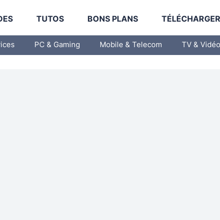
DES
TUTOS
BONS PLANS
TÉLÉCHARGE
vices
PC & Gaming
Mobile & Telecom
TV & Vidé