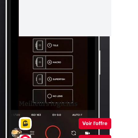
Meilleurs logiciels
CyberGhost
Voir l'offre