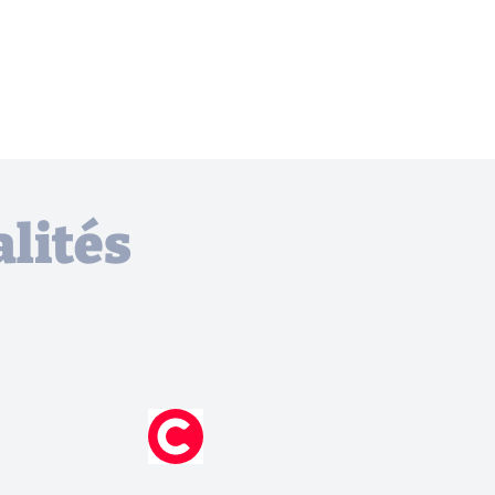
lités