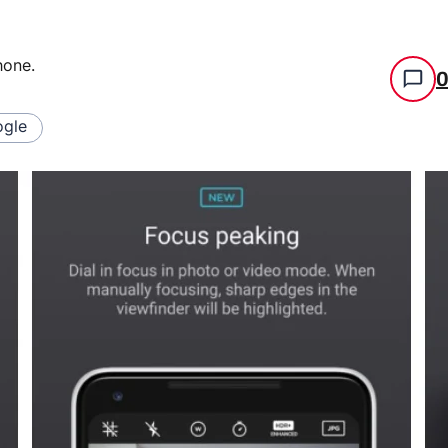
hone
.
gle