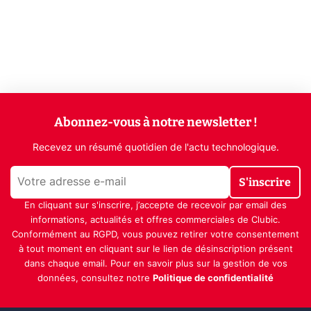
Abonnez-vous à notre newsletter !
Recevez un résumé quotidien de l'actu technologique.
S'inscrire
En cliquant sur s'inscrire, j’accepte de recevoir par email des
informations, actualités et offres commerciales de Clubic.
Conformément au RGPD, vous pouvez retirer votre consentement
à tout moment en cliquant sur le lien de désinscription présent
dans chaque email. Pour en savoir plus sur la gestion de vos
données, consultez notre
Politique de confidentialité