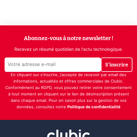
Abonnez-vous à notre newsletter !
Recevez un résumé quotidien de l'actu technologique.
S'inscrire
En cliquant sur s'inscrire, j’accepte de recevoir par email des
informations, actualités et offres commerciales de Clubic.
Conformément au RGPD, vous pouvez retirer votre consentement
à tout moment en cliquant sur le lien de désinscription présent
dans chaque email. Pour en savoir plus sur la gestion de vos
données, consultez notre
Politique de confidentialité