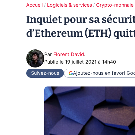
Accueil
Logiciels & services
Crypto-monnaie
Inquiet pour sa sécuri
d’Ethereum (ETH) quitt
Par
Florent David
.
Publié le
19 juillet 2021 à 14h40
Suivez-nous
Ajoutez-nous en favori
Goo