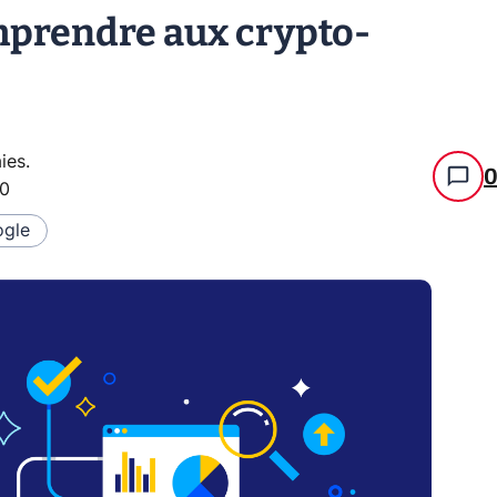
omprendre aux crypto-
ies
.
00
gle