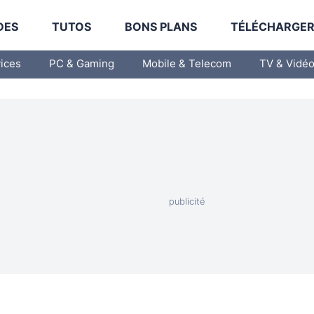
DES
TUTOS
BONS PLANS
TÉLÉCHARGE
vices
PC & Gaming
Mobile & Telecom
TV & Vidé