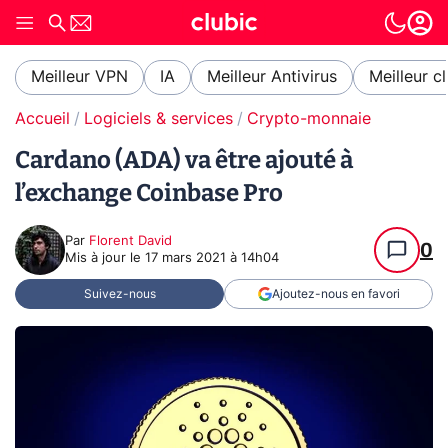
Meilleur VPN
IA
Meilleur Antivirus
Meilleur c
Accueil
Logiciels & services
Crypto-monnaie
Cardano (ADA) va être ajouté à
l’exchange Coinbase Pro
Par
Florent David
0
Mis à jour le
17 mars 2021 à 14h04
Suivez-nous
Ajoutez-nous en favori