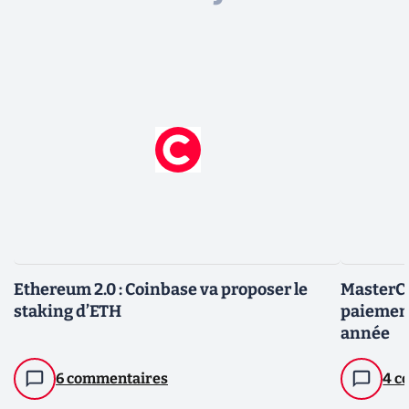
Ethereum 2.0 : Coinbase va proposer le
MasterCa
staking d’ETH
paiement
année
6 commentaires
4 c