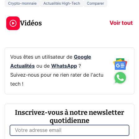
Crypto-monnaie
Actualités High-Tech
Comparer
3 écrans en 1 pour
5 générations
319€ ? Voici L'AOC
jeux dans la
Vidéos
CQ32G4ZA !
prochaine Xbo
Voir tout
Vous êtes un utilisateur de
Google
Actualités
ou de
WhatsApp
?
Suivez-nous pour ne rien rater de l'actu
tech !
Inscrivez-vous à notre newsletter
quotidienne